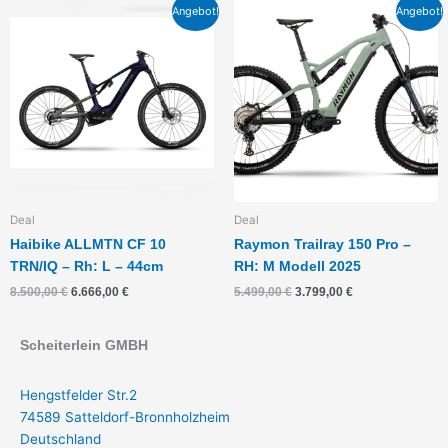
Ursprünglicher
Aktueller
Ursprünglicher
Aktueller
Angebot!
Angebot!
Preis
Preis
Preis
Preis
war:
ist:
war:
ist:
8.500,00 €
6.666,00 €.
5.499,00 €
3.799,00 €.
Deal
Deal
Haibike ALLMTN CF 10
Raymon Trailray 150 Pro –
TRN/IQ – Rh: L – 44cm
RH: M Modell 2025
8.500,00
€
6.666,00
€
5.499,00
€
3.799,00
€
Scheiterlein GMBH
Hengstfelder Str.2
74589 Satteldorf-Bronnholzheim
Deutschland