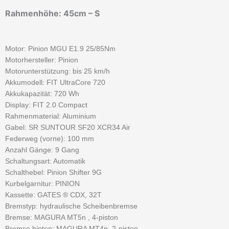
Rahmenhöhe: 45cm – S
Motor: Pinion MGU E1.9 25/85Nm
Motorhersteller: Pinion
Motorunterstützung: bis 25 km/h
Akkumodell: FIT UltraCore 720
Akkukapazität: 720 Wh
Display: FIT 2.0 Compact
Rahmenmaterial: Aluminium
Gabel: SR SUNTOUR SF20 XCR34 Air
Federweg (vorne): 100 mm
Anzahl Gänge: 9 Gang
Schaltungsart: Automatik
Schalthebel: Pinion Shifter 9G
Kurbelgarnitur: PINION
Kassette: GATES ® CDX, 32T
Bremstyp: hydraulische Scheibenbremse
Bremse: MAGURA MT5n , 4-piston
Bremse hinten: MAGURA MT4n, 2-piston