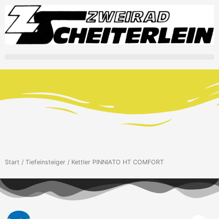
Zum
Inhalt
springen
Start
/
Tiefeinsteiger
/ Kettler PINNIATO HT COMFORT