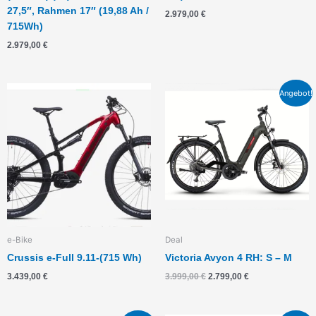
27,5″, Rahmen 17″ (19,88 Ah /
2.979,00
€
715Wh)
2.979,00
€
Ursprünglicher
Aktueller
Angebot!
Preis
Preis
war:
ist:
3.999,00 €
2.799,00 €.
e-Bike
Deal
Crussis e-Full 9.11-(715 Wh)
Victoria Avyon 4 RH: S – M
3.439,00
€
3.999,00
€
2.799,00
€