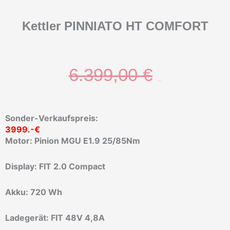
Kettler PINNIATO HT COMFORT
Ursprün
Aktuelle
6.399,00
€
3.999,00
€
Preis
Preis
Sonder-Verkaufspreis:
3999.-€
Motor: Pinion MGU E1.9 25/85Nm
war:
ist:
Display: FIT 2.0 Compact
6.399,00
3.999,00
Akku: 720 Wh
Ladegerät: FIT 48V 4,8A