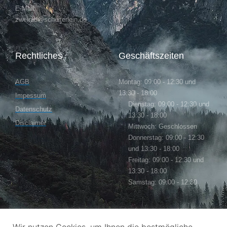
E-Mail:
zweirad@scheiterlein.de
Rechtliches
Geschäftszeiten
AGB
Montag: 09:00 - 12:30 und
13:30 - 18:00
Impessum
Dienstag: 09:00 - 12:30 und
Datenschutz
13:30 - 18:00
Disclaimer
Mittwoch: Geschlossen
Donnerstag: 09:00 - 12:30
und 13:30 - 18:00
Freitag: 09:00 - 12:30 und
13:30 - 18:00
Samstag: 09:00 - 12:30
Follow Us