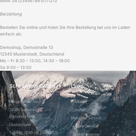
IBAN: DE12345678910111213
Barzahlung
Bestellen Sie online und holen Sie Ihre Bestellung bei uns im Laden
einfach ab:
Demoshop, Demostraße 13
12345 Musterstadt, Deutschland
Mo – Fr 8:30 – 13:00, 14:30 – 18:00
Sa 9:00 – 13:00
Scheiterlein GMBH
Links
Hengstfelder Str.2
E-bikes
74589 Satteldorf-
Zubehör
Bronnholzheim
Motorrad Service
Deutschland
e-Bike Service
Telefon: 0049 (0) 7955/2325
Jobrad Leasing