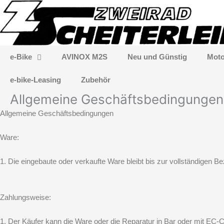
Zum
Inhalt
springen
e-Bike
AVINOX M2S
Neu und Günstig
Moto
e-bike-Leasing
Zubehör
Allgemeine Geschäftsbedingungen 
Allgemeine Geschäftsbedingungen
Ware:
1. Die eingebaute oder verkaufte Ware bleibt bis zur vollständigen 
Zahlungsweise:
1. Der Käufer kann die Ware oder die Reparatur in Bar oder mit EC-