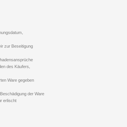
hnungsdatum,
ir zur Beseitigung
Schadensansprüche
en des Käufers,
ferten Ware gegeben
 Beschädigung der Ware
 erlischt