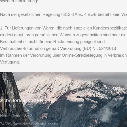
Wiederufsbelehrung:
Nach der gesetzlichen Regelung §312 d Abs. 4 BGB besteht kein Wied
1. Für Lieferungen von Waren, die nach speziellen Kundenspezifikati
eindeutig auf Ihren persönlichen Wunsch zugeschnitten sind oder die 
Beschaffenheit nicht für eine Rücksendung geeignet sind.
Verbraucher-Information gemäß Verordnung (EU) Nr. 524/2013
Im Rahmen der Verordnung über Online-Streitbeilegung in Verbrauch
Verfügung.
Scheiterlein GMBH
Hengstfelder Str.2
74589 Satteldorf-Bronnholzheim