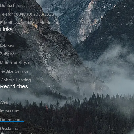
Deutschland
Telefon: 0049 (0) 7955/2325
E-Mail: zweirad@scheiterlein.de
Links
E-bikes
Zubehör
Motorrad Service
e-Bike Service
Jobrad Leasing
Rechtliches
AGB
Impessum
Datenschutz
Disclaimer