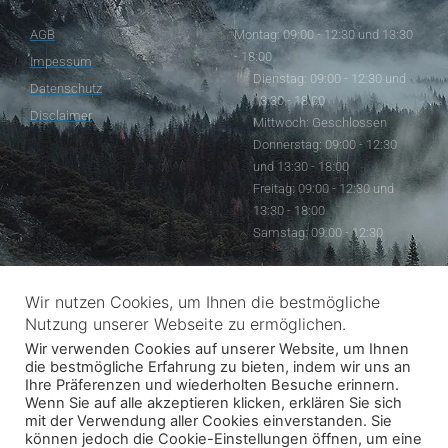
AGB
Montag: 09:00 - 12:30 und 13:30
- 18:00
Impessum
Dienstag: 09:00 - 12:30 und
Datenschutz
13:30 - 18:00
Disclaimer
Mittwoch: Geschlossen
Donnerstag: 09:00 - 12:30
und 13:30 - 18:00
Freitag: 09:00 - 12:30 und
13:30 - 18:00
Samstag: 09:00 - 12:30
Wir nutzen Cookies, um Ihnen die bestmögliche
Follow Us
Nutzung unserer Webseite zu ermöglichen.
Wir verwenden Cookies auf unserer Website, um Ihnen
F
a
die bestmögliche Erfahrung zu bieten, indem wir uns an
c
Ihre Präferenzen und wiederholten Besuche erinnern.
e
Wenn Sie auf alle akzeptieren klicken, erklären Sie sich
b
mit der Verwendung aller Cookies einverstanden. Sie
o
o
können jedoch die Cookie-Einstellungen öffnen, um eine