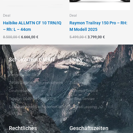
Deal
Deal
Haibike ALLMTN CF 10 TRN/IQ
Raymon Trailray 150 Pro – RH:
– Rh: L – 44cm
M Modell 2025
8.500,00
€
6.666,00
€
5.499,00
€
3.799,00
€
Scheiterlein GMBH
Links
Hengstfelder Str.2
E-bikes
74589 Satteldorf-Bronnholzheim
Zubehör
Deutschland
Motorrad Service
Telefon: 0049 (0) 7955/2325
e-Bike Service
E-Mail: zweirad@scheiterlein.de
Jobrad Leasing
Rechtliches
Geschäftszeiten