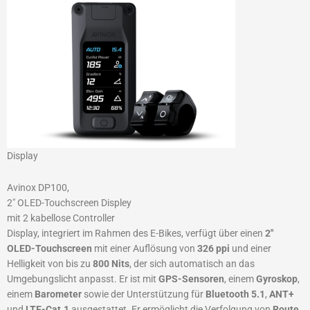
Display
Avinox DP100,
2″ OLED-Touchscreen Displey
mit 2 kabellose Controller
Display, integriert im Rahmen des E-Bikes, verfügt über einen
2″
OLED-Touchscreen
mit einer Auflösung von
326 ppi
und einer
Helligkeit von bis zu
800 Nits
, der sich automatisch an das
Umgebungslicht anpasst. Er ist mit
GPS-Sensoren
, einem
Gyroskop
,
einem
Barometer
sowie der Unterstützung für
Bluetooth 5.1
,
ANT+
und
LTE-Cat.1
ausgestattet. Er ermöglicht die Verfolgung von
Route
,