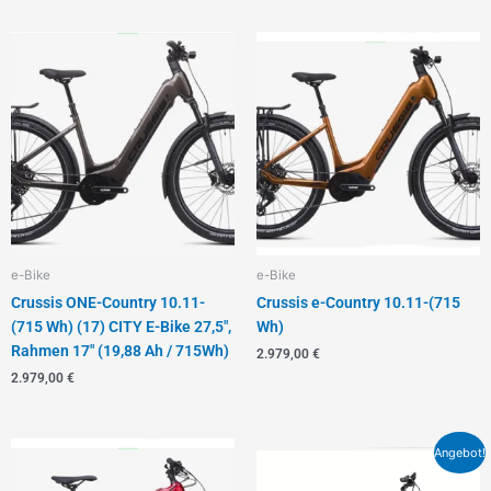
e-Bike
e-Bike
Crussis ONE-Country 10.11-
Crussis e-Country 10.11-(715
(715 Wh) (17) CITY E-Bike 27,5″,
Wh)
Rahmen 17″ (19,88 Ah / 715Wh)
2.979,00
€
2.979,00
€
Ursprünglicher
Aktueller
Angebot!
Preis
Preis
war:
ist: