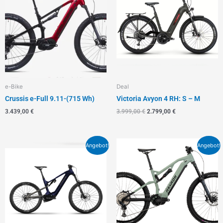
3.999,00 €
2.799,00 €.
e-Bike
Deal
Crussis e-Full 9.11-(715 Wh)
Victoria Avyon 4 RH: S – M
3.439,00
€
3.999,00
€
2.799,00
€
Ursprünglicher
Aktueller
Ursprünglicher
Aktueller
Angebot!
Angebot!
Preis
Preis
Preis
Preis
war:
ist:
war:
ist:
8.500,00 €
6.666,00 €.
5.499,00 €
3.799,00 €.