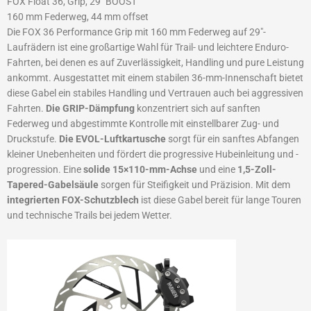
FOX Float 36, Grip, 29″ BOOST
160 mm Federweg, 44 mm offset
Die FOX 36 Performance Grip mit 160 mm Federweg auf 29″-
Laufrädern ist eine großartige Wahl für Trail- und leichtere Enduro-
Fahrten, bei denen es auf Zuverlässigkeit, Handling und pure Leistung
ankommt. Ausgestattet mit einem stabilen 36-mm-Innenschaft bietet
diese Gabel ein stabiles Handling und Vertrauen auch bei aggressiven
Fahrten.
Die GRIP-Dämpfung
konzentriert sich auf sanften
Federweg und abgestimmte Kontrolle mit einstellbarer Zug- und
Druckstufe.
Die EVOL-Luftkartusche
sorgt für ein sanftes Abfangen
kleiner Unebenheiten und fördert die progressive Hubeinleitung und -
progression. Eine
solide 15×110-mm-Achse
und eine
1,5-Zoll-
Tapered-Gabelsäule
sorgen für Steifigkeit und Präzision. Mit dem
integrierten FOX-Schutzblech
ist diese Gabel bereit für lange Touren
und technische Trails bei jedem Wetter.