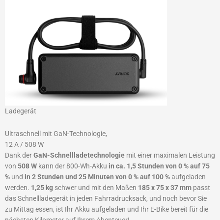
Ladegerät
Ultraschnell mit GaN-Technologie,
12 A / 508 W
Dank der
GaN-Schnellladetechnologie
mit einer maximalen Leistung
von
508 W
kann der 800-Wh-Akku
in ca. 1,5 Stunden von 0 % auf 75
%
und
in 2 Stunden und 25 Minuten von 0 % auf 100 %
aufgeladen
werden.
1,25 kg
schwer und mit den Maßen
185 x 75 x 37 mm
passt
das Schnellladegerät in jeden Fahrradrucksack, und noch bevor Sie
zu Mittag essen, ist Ihr Akku aufgeladen und Ihr E-Bike bereit für die
nächsten Kilometer auf Ihrem Abenteuer!