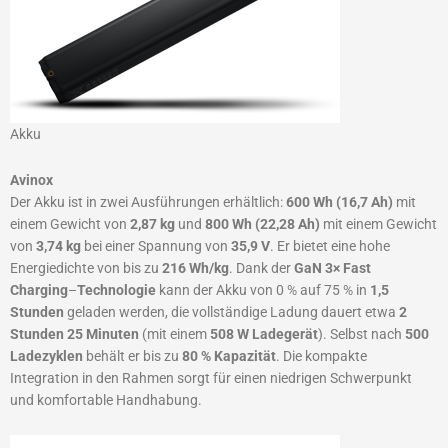
Akku
Avinox
Der Akku ist in zwei Ausführungen erhältlich:
600 Wh (16,7 Ah)
mit
einem Gewicht von
2,87 kg
und
800 Wh (22,28 Ah)
mit einem Gewicht
von
3,74 kg
bei einer Spannung von
35,9 V
. Er bietet eine hohe
Energiedichte von bis zu
216 Wh/kg
. Dank der
GaN 3× Fast
Charging
–
Technologie
kann der Akku von 0 % auf 75 % in
1,5
Stunden
geladen werden, die vollständige Ladung dauert etwa
2
Stunden 25 Minuten
(mit einem
508 W Ladegerät
). Selbst nach
500
Ladezyklen
behält er bis zu
80 % Kapazität
. Die kompakte
Integration in den Rahmen sorgt für einen niedrigen Schwerpunkt
und komfortable Handhabung.