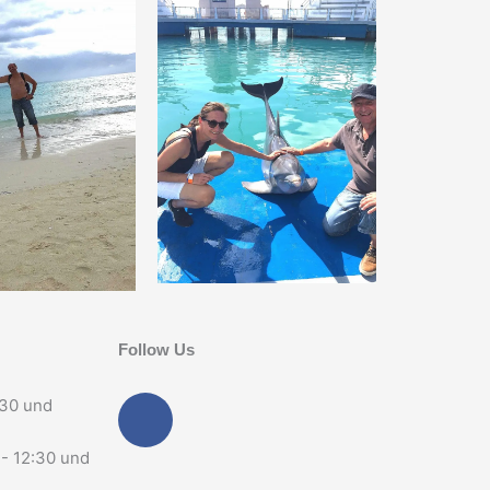
Follow Us
F
:30 und
a
c
 - 12:30 und
e