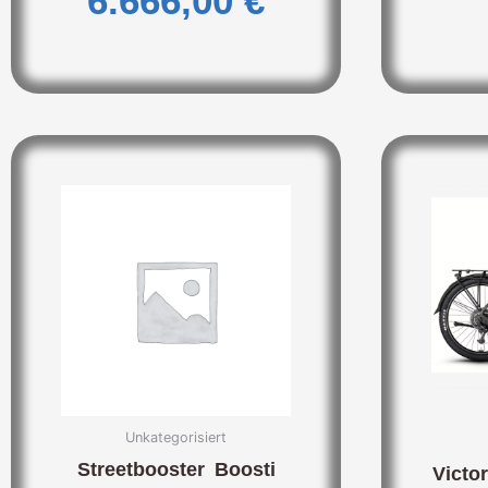
6.666,00
€
Unkategorisiert
Streetbooster Boosti
Victo