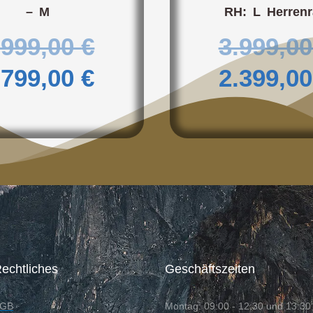
– M
RH: L Herren
.999,00
€
3.999,0
.799,00
€
2.399,0
echtliches
Geschäftszeiten
GB
Montag: 09:00 - 12:30 und 13:30 