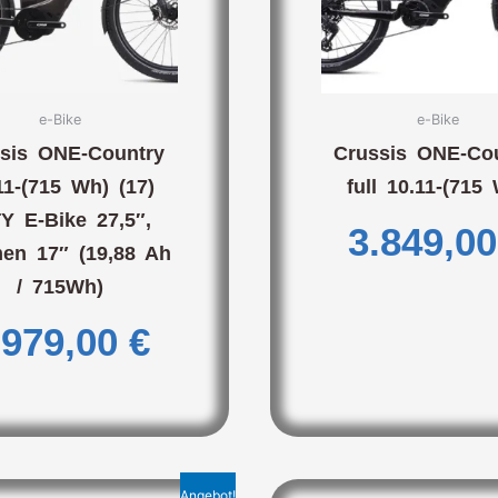
e-Bike
e-Bike
sis ONE-Country
Crussis ONE-Co
11-(715 Wh) (17)
full 10.11-(715
Y E-Bike 27,5″,
3.849,0
en 17″ (19,88 Ah
/ 715Wh)
.979,00
€
Angebot!