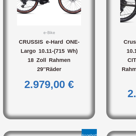
e-Bike
CRUSSIS e-Hard ONE-
Crus
Largo 10.11-(715 Wh)
10.
18 Zoll Rahmen
CIT
29″Räder
Rahm
2.979,00
€
2
Angebot!