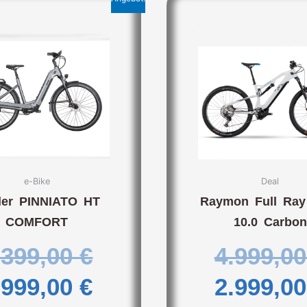
her
Ursprünglicher
Aktueller
Preis
Preis
war:
ist:
6.399,00 €
3.999,00 €.
e-Bike
Deal
tler PINNIATO HT
Raymon Full Ray
COMFORT
10.0 Carbon
.399,00
€
4.999,0
.999,00
€
2.999,0