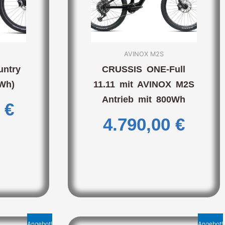
AVINOX M2S
untry
CRUSSIS ONE-Full
 Wh)
11.11 mit AVINOX M2S
Antrieb mit 800Wh
0
€
4.790,00
€
Angebot!
Angebot!