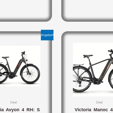
Ursprünglicher
Aktueller
Angebot!
Preis
Preis
war:
ist:
3.999,00 €
2.799,00 €.
Deal
Deal
ria Avyon 4 RH: S
Victoria Manoc 4 