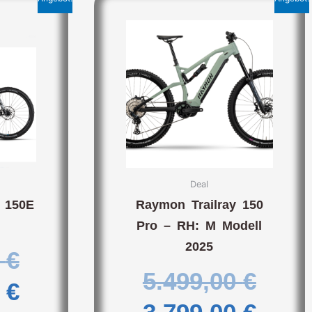
Ursprünglicher
Aktueller
Ursp
Aktu
Preis
Preis
Prei
Prei
war:
ist:
war:
ist:
4.999,00 €
2.999,00 €.
5.49
3.799
Deal
 150E
Raymon Trailray 150
Pro – RH: M Modell
2025
0
€
5.499,00
€
0
€