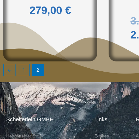
279,00
€
3
2
←
1
2
Scheiterlein GMBH
Links
R
Hengstfelder Str.2
E-bikes
A