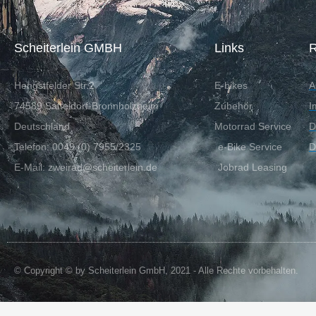
Scheiterlein GMBH
Links
R
Hengstfelder Str.2
E-bikes
A
74589 Satteldorf-Bronnholzheim
Zubehör
I
Deutschland
Motorrad Service
D
Telefon: 0049 (0) 7955/2325
e-Bike Service
D
E-Mail: zweirad@scheiterlein.de
Jobrad Leasing
© Copyright © by Scheiterlein GmbH, 2021 - Alle Rechte vorbehalten.